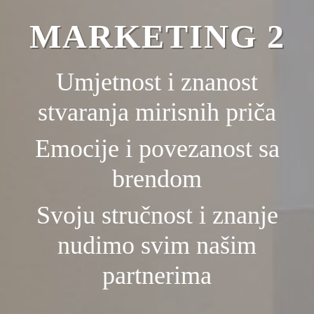
MARKETING 2
MARKETING
Umjetnost i znanost
Umjetnost i znanost
stvaranja mirisnih priča
stvaranja mirisnih priča
Emocije i povezanost sa
Emocije i povezanost sa
brendom
brendom
Svoju stručnost i znanje
Svoju stručnost i znanje
nudimo svim našim
nudimo svim našim
partnerima
partnerima